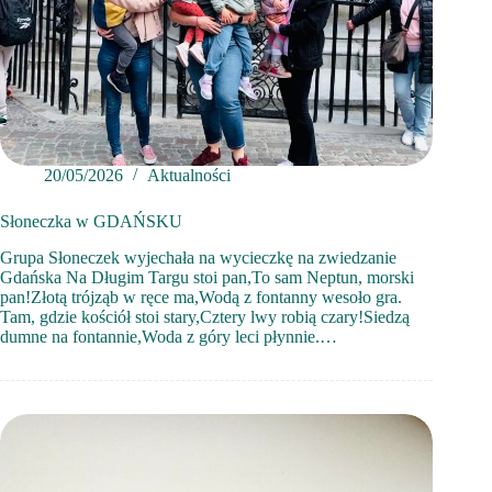
20/05/2026
Aktualności
Słoneczka w GDAŃSKU
Grupa Słoneczek wyjechała na wycieczkę na zwiedzanie
Gdańska Na Długim Targu stoi pan,To sam Neptun, morski
pan!Złotą trójząb w ręce ma,Wodą z fontanny wesoło gra.
Tam, gdzie kościół stoi stary,Cztery lwy robią czary!Siedzą
dumne na fontannie,Woda z góry leci płynnie.…