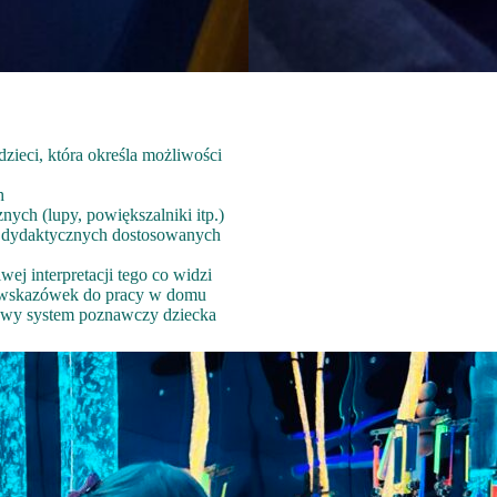
ieci, która określa możliwości
h
ych (lupy, powiększalniki itp.)
cy dydaktycznych dostosowanych
ej interpretacji tego co widzi
im wskazówek do pracy w domu
owy system poznawczy dziecka