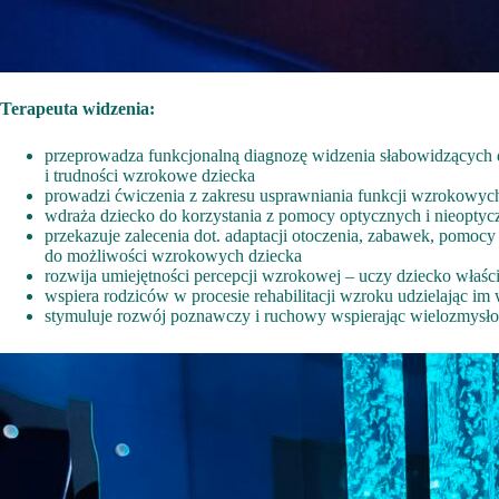
Terapeuta widzenia:
przeprowadza funkcjonalną diagnozę widzenia słabowidzących dz
i trudności wzrokowe dziecka
prowadzi ćwiczenia z zakresu usprawniania funkcji wzrokowyc
wdraża dziecko do korzystania z pomocy optycznych i nieoptyczn
przekazuje zalecenia dot. adaptacji otoczenia, zabawek, pomo
do możliwości wzrokowych dziecka
rozwija umiejętności percepcji wzrokowej – uczy dziecko właściw
wspiera rodziców w procesie rehabilitacji wzroku udzielając 
stymuluje rozwój poznawczy i ruchowy wspierając wielozmysł