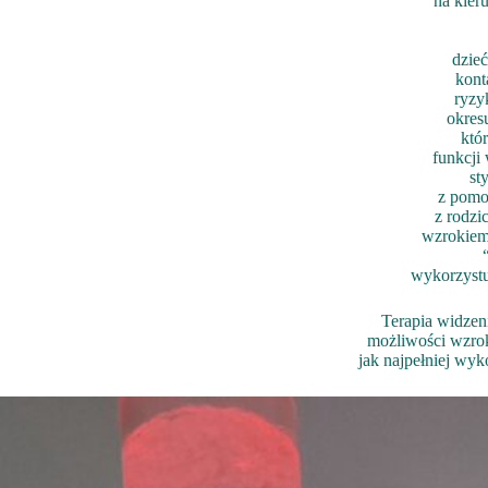
na kier
dzie
kont
ryzy
okres
któ
funkcji
st
z pomo
z rodzi
wzrokiem
wykorzystu
Terapia widzen
możliwości wzrok
jak najpełniej wy