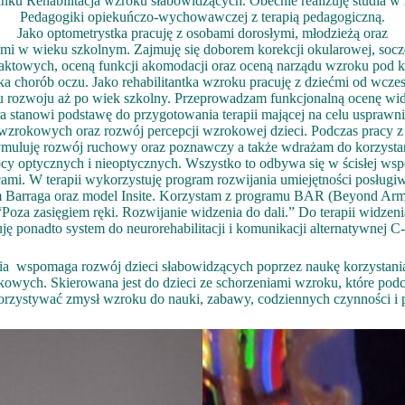
unku Rehabilitacja wzroku słabowidzących. Obecnie realizuję studia w 
Pedagogiki opiekuńczo-wychowawczej z terapią pedagogiczną.
Jako optometrystka pracuję z osobami dorosłymi, młodzieżą oraz
ćmi w wieku szkolnym. Zajmuję się doborem korekcji okularowej, soc
aktowych, oceną funkcji akomodacji oraz oceną narządu wzroku pod 
ka chorób oczu. Jako rehabilitantka wzroku pracuję z dziećmi od wcze
u rozwoju aż po wiek szkolny. Przeprowadzam funkcjonalną ocenę wid
ra stanowi podstawę do przygotowania terapii mającej na celu usprawni
 wzrokowych oraz rozwój percepcji wzrokowej dzieci. Podczas pracy z
ymuluję rozwój ruchowy oraz poznawczy a także wdrażam do korzysta
cy optycznych i nieoptycznych. Wszystko to odbywa się w ścisłej wsp
cami. W terapii wykorzystuję program rozwijania umiejętności posługiw
 Barraga oraz model Insite. Korzystam z programu BAR (Beyond Arm
“Poza zasięgiem ręki. Rozwijanie widzenia do dali.” Do terapii widzeni
ję ponadto system do neurorehabilitacji i komunikacji alternatywnej C
ia wspomaga rozwój dzieci słabowidzących poprzez naukę korzystani
owych. Skierowana jest do dzieci ze schorzeniami wzroku, które podcz
korzystywać zmysł wzroku do nauki, zabawy, codziennych czynności i 