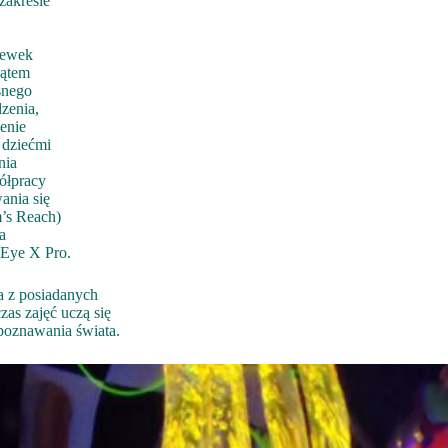
zakresie
zewek
kątem
snego
zenia,
enie
 dziećmi
nia
ółpracy
ania się
’s Reach)
a
-Eye X Pro.
a z posiadanych
as zajęć uczą się
poznawania świata.