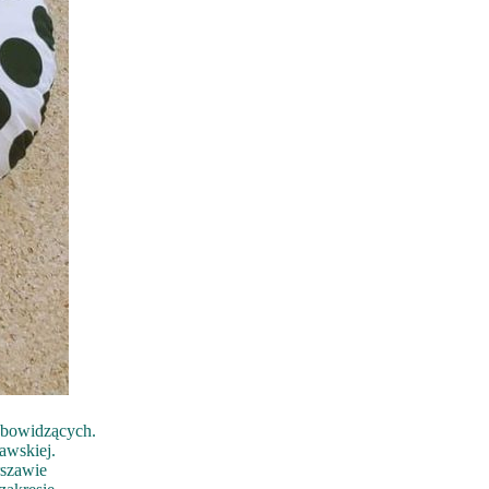
łabowidzących.
awskiej.
rszawie