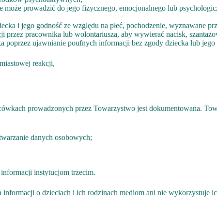
óre może prowadzić do jego fizycznego, emocjonalnego lub psychologic
iecka i jego godność ze względu na płeć, pochodzenie, wyznawane prze
i przez pracownika lub wolontariusza, aby wywierać nacisk, szantażo
ka poprzez ujawnianie poufnych informacji bez zgody dziecka lub jeg
miastowej reakcji,
acówkach prowadzonych przez Towarzystwo jest dokumentowana. Towarz
etwarzanie danych osobowych;
nformacji instytucjom trzecim.
informacji o dzieciach i ich rodzinach mediom ani nie wykorzystuje 