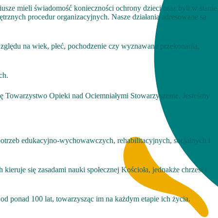
usze mieli świadomość konieczności ochrony dzieci oraz byli w stanie
trznych procedur organizacyjnych. Nasze działania adresowane są
 względu na wiek, płeć, pochodzenie czy wyznawane przekonania,
ch.
e się Towarzystwo Opieki nad Ociemniałymi Stowarzyszenie. Jesteśmy
otrzeb edukacyjno-wychowawczych, rehabilitacyjnych, socjalnych i
ieruje się zasadami nauki społecznej Kościoła, jednakże chrzest i
d ponad 100 lat, towarzysząc im na każdym etapie ich życia.