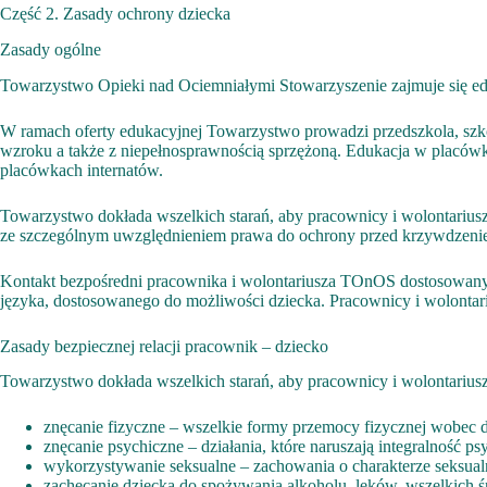
Część 2. Zasady ochrony dziecka
Zasady ogólne
Towarzystwo Opieki nad Ociemniałymi Stowarzyszenie zajmuje się eduk
W ramach oferty edukacyjnej Towarzystwo prowadzi przedszkola, sz
wzroku a także z niepełnosprawnością sprzężoną. Edukacja w placów
placówkach internatów.
Towarzystwo dokłada wszelkich starań, aby pracownicy i wolontariusz
ze szczególnym uwzględnieniem prawa do ochrony przed krzywdzeni
Kontakt bezpośredni pracownika i wolontariusza TOnOS dostosowany je
języka, dostosowanego do możliwości dziecka. Pracownicy i wolontari
Zasady bezpiecznej relacji pracownik – dziecko
Towarzystwo dokłada wszelkich starań, aby pracownicy i wolontarius
znęcanie fizyczne – wszelkie formy przemocy fizycznej wobec dzi
znęcanie psychiczne – działania, które naruszają integralność p
wykorzystywanie seksualne – zachowania o charakterze seksual
zachęcanie dziecka do spożywania alkoholu, leków, wszelkich