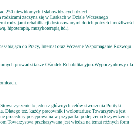
d 250 niewidomych i słabowidzących dzieci
ch rodzicami zaczyna się w Laskach w Dziale Wczesnego
i rodzajami rehabilitacji dostosowanymi do ich potrzeb i możliwości
wą, hipoterapią, muzykoterapią itd.).
spasabiająca do Pracy, Internat oraz Wczesne Wspomaganie Rozwoju
domych prowadzi także Ośrodek Rehabilitacyjno-Wypoczynkowy dla
omicach.
owarzyszenie to jeden z głównych celów stworzenia Polityki
a. Dlatego też, każdy pracownik i wolontariusz Towarzystwa jest
lone procedury postępowania w przypadku podejrzenia krzywdzenia
zom Towarzystwa przekazywana jest wiedza na temat różnych form