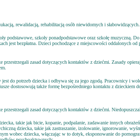
acją, rewalidacją, rehabilitacją osób niewidomych i słabowidzących.
koły podstawowe, szkoły ponadpodstawowe oraz szkołę muzyczną. Do 
kach jest bezpłatna. Dzieci pochodzące z miejscowości oddalonych o
e przestrzegali zasad dotyczących kontaktów z dziećmi. Zasady opiera
em.
st do potrzeb dziecka i odbywa się za jego zgodą. Pracownicy i wolon
usze dostosowują także formę bezpośredniego kontaktu z dzieckiem do
ze przestrzegali zasad dotyczących kontaktów z dziećmi. Niedopuszcz
ecka, takie jak bicie, kopanie, podpalanie, zadawanie innych obrażeń 
sychiczną dziecka, takie jak zastraszanie, izolowanie, ignorowanie, wy
nym wobec dziecka, włączając w to dotyk, eksponowanie do pornograf
 środków psychoaktywnych;