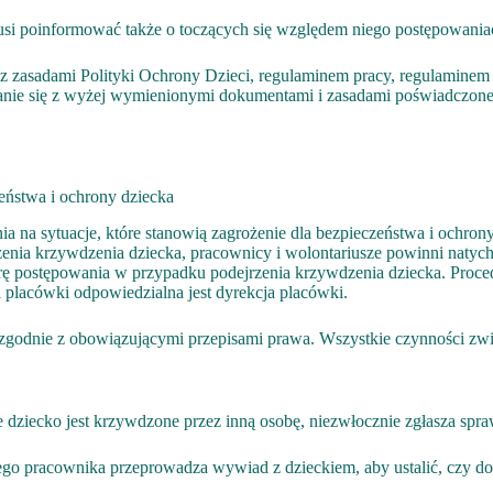
musi poinformować także o toczących się względem niego postępowania
 zasadami Polityki Ochrony Dzieci, regulaminem pracy, regulaminem 
nie się z wyżej wymienionymi dokumentami i zasadami poświadczone 
eństwa i ochrony dziecka
 na sytuacje, które stanowią zagrożenie dla bezpieczeństwa i ochrony
enia krzywdzenia dziecka, pracownicy i wolontariusze powinni natychm
 postępowania w przypadku podejrzenia krzywdzenia dziecka. Proce
 placówki odpowiedzialna jest dyrekcja placówki.
i zgodnie z obowiązującymi przepisami prawa. Wszystkie czynności zw
e dziecko jest krzywdzone przez inną osobę, niezwłocznie zgłasza spr
 pracownika przeprowadza wywiad z dzieckiem, aby ustalić, czy dosz