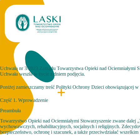
Przejdź
do
treści
Uchwałą nr 3/2023 Zarządu Towarzystwa Opieki nad Ociemniałymi Sto
Uchwała weszła w życie z dniem podjęcia.
Poniżej zamieszczamy treść Polityki Ochrony Dzieci obowiązującej
Część 1. Wprowadzenie
Preambuła
Towarzystwo Opieki nad Ociemniałymi Stowarzyszenie zwane dalej „T
wychowawczych, rehabilitacyjnych, socjalnych i religijnych. Zdecy
bezpieczeństwo, ochronę i szacunek, a także przeciwdziałać wszelk