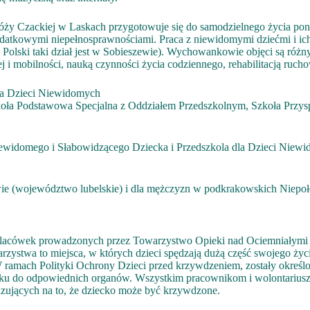
Czackiej w Laskach przygotowuje się do samodzielnego życia pona
dodatkowymi niepełnosprawnościami. Praca z niewidomymi dziećmi i i
lski taki dział jest w Sobieszewie). Wychowankowie objęci są różnym
j i mobilności, nauką czynności życia codziennego, rehabilitacją rucho
la Dzieci Niewidomych
zkoła Podstawowa Specjalna z Oddziałem Przedszkolnym, Szkoła Przy
idomego i Słabowidzącego Dziecka i Przedszkola dla Dzieci Niewi
e (województwo lubelskie) i dla mężczyzn w podkrakowskich Niepoł
lacówek prowadzonych przez Towarzystwo Opieki nad Ociemniałymi St
zystwa to miejsca, w których dzieci spędzają dużą część swojego życi
 W ramach Polityki Ochrony Dzieci przed krzywdzeniem, zostały okreś
adku do odpowiednich organów. Wszystkim pracownikom i wolontarius
zujących na to, że dziecko może być krzywdzone.