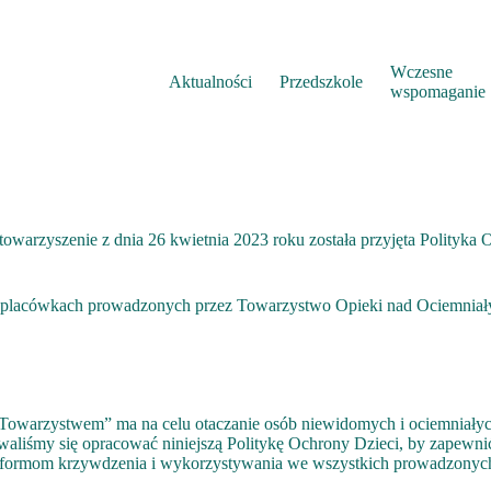
Wczesne
Aktualności
Przedszkole
wspomaganie
warzyszenie z dnia 26 kwietnia 2023 roku została przyjęta Polityk
 w placówkach prowadzonych przez Towarzystwo Opieki nad Ociemniał
owarzystwem” ma na celu otaczanie osób niewidomych i ociemniałych
dowaliśmy się opracować niniejszą Politykę Ochrony Dzieci, by zape
im formom krzywdzenia i wykorzystywania we wszystkich prowadzonyc