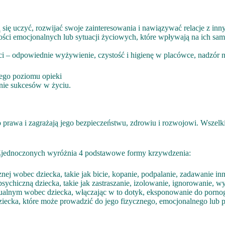
się uczyć, rozwijać swoje zainteresowania i nawiązywać relacje z inn
ości emocjonalnych lub sytuacji życiowych, które wpływają na ich sam
i – odpowiednie wyżywienie, czystość i higienę w placówce, nadzór n
iego poziomu opieki
anie sukcesów w życiu.
ego prawa i zagrażają jego bezpieczeństwu, zdrowiu i rozwojowi. Wsze
Zjednoczonych wyróżnia 4 podstawowe formy krzywdzenia:
ej wobec dziecka, takie jak bicie, kopanie, podpalanie, zadawanie inn
 psychiczną dziecka, takie jak zastraszanie, izolowanie, ignorowanie,
ualnym wobec dziecka, włączając w to dotyk, eksponowanie do pornogr
ziecka, które może prowadzić do jego fizycznego, emocjonalnego lub p