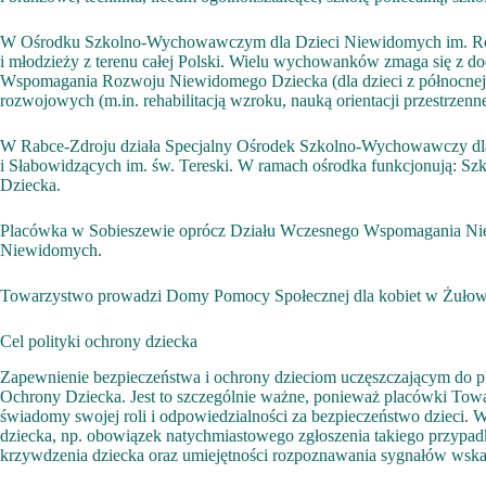
W Ośrodku Szkolno-Wychowawczym dla Dzieci Niewidomych im. Róży 
i młodzieży z terenu całej Polski. Wielu wychowanków zmaga się z 
Wspomagania Rozwoju Niewidomego Dziecka (dla dzieci z północnej Po
rozwojowych (m.in. rehabilitacją wzroku, nauką orientacji przestrzenne
W Rabce-Zdroju działa Specjalny Ośrodek Szkolno-Wychowawczy d
i Słabowidzących im. św. Tereski. W ramach ośrodka funkcjonują: S
Dziecka.
Placówka w Sobieszewie oprócz Działu Wczesnego Wspomagania Niew
Niewidomych.
Towarzystwo prowadzi Domy Pomocy Społecznej dla kobiet w Żułowi
Cel polityki ochrony dziecka
Zapewnienie bezpieczeństwa i ochrony dzieciom uczęszczającym do p
Ochrony Dziecka. Jest to szczególnie ważne, ponieważ placówki Towar
świadomy swojej roli i odpowiedzialności za bezpieczeństwo dzieci.
dziecka, np. obowiązek natychmiastowego zgłoszenia takiego przyp
krzywdzenia dziecka oraz umiejętności rozpoznawania sygnałów wska