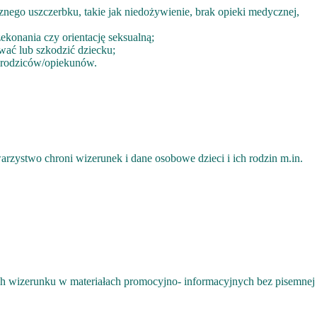
znego uszczerbku, takie jak niedożywienie, brak opieki medycznej,
konania czy orientację seksualną;
wać lub szkodzić dziecku;
o rodziców/opiekunów.
ystwo chroni wizerunek i dane osobowe dzieci i ich rodzin m.in.
ich wizerunku w materiałach promocyjno- informacyjnych bez pisemnej