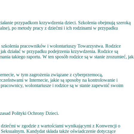
iałanie przypadkom krzywdzenia dzieci. Szkolenia obejmują szeroką
lne), po metody pracy z dziećmi i ich rodzinami w przypadku
k szkolenia pracowników i wolontariuszy Towarzystwa. Rodzice
 jak działać w przypadku podejrzenia krzywdzenia. Rodzice są
nia takiego raportu. W ten sposób rodzice są w stanie zrozumieć, jak
ernecie, w tym zagrożenia związane z cyberprzemocą,
eczeństwami w Internecie, jakie są sposoby na kontrolowanie i
 pracownicy, wolontariusze i rodzice są w stanie zapewnić swoim
zasad Polityki Ochrony Dzieci.
z dziećmi w zgodzie z wartościami wynikającymi z Konwencji o
e Seksualnym. Kandydat składa także oświadczenie dotyczące