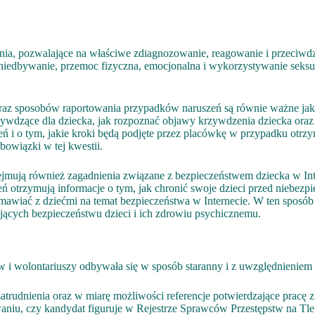
nia, pozwalające na właściwe zdiagnozowanie, reagowanie i przeciwdz
iedbywanie, przemoc fizyczna, emocjonalna i wykorzystywanie seksua
 oraz sposobów raportowania przypadków naruszeń są równie ważne ja
zywdzące dla dziecka, jak rozpoznać objawy krzywdzenia dziecka oraz
i o tym, jakie kroki będą podjęte przez placówkę w przypadku otrzyma
bowiązki w tej kwestii.
jmują również zagadnienia związane z bezpieczeństwem dziecka w Int
eń otrzymują informacje o tym, jak chronić swoje dzieci przed niebezpi
ozmawiać z dziećmi na temat bezpieczeństwa w Internecie. W ten sposób
żających bezpieczeństwu dzieci i ich zdrowiu psychicznemu.
i wolontariuszy odbywała się w sposób staranny i z uwzględnieniem 
trudnienia oraz w miarę możliwości referencje potwierdzające pracę 
waniu, czy kandydat figuruje w Rejestrze Sprawców Przestępstw na Tl