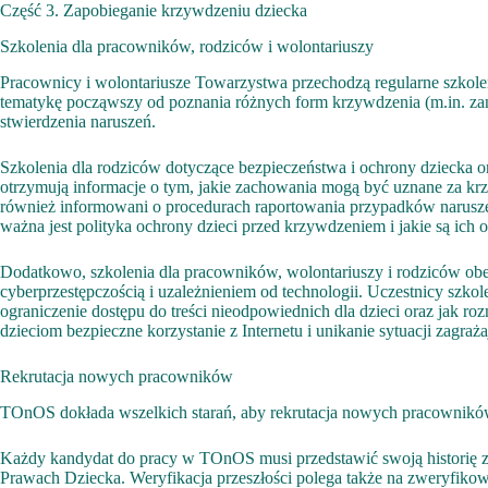
Część 3. Zapobieganie krzywdzeniu dziecka
Szkolenia dla pracowników, rodziców i wolontariuszy
Pracownicy i wolontariusze Towarzystwa przechodzą regularne szkole
tematykę począwszy od poznania różnych form krzywdzenia (m.in. zan
stwierdzenia naruszeń.
Szkolenia dla rodziców dotyczące bezpieczeństwa i ochrony dziecka
otrzymują informacje o tym, jakie zachowania mogą być uznane za kr
również informowani o procedurach raportowania przypadków naruszeń 
ważna jest polityka ochrony dzieci przed krzywdzeniem i jakie są ich o
Dodatkowo, szkolenia dla pracowników, wolontariuszy i rodziców obe
cyberprzestępczością i uzależnieniem od technologii. Uczestnicy szkol
ograniczenie dostępu do treści nieodpowiednich dla dzieci oraz jak r
dzieciom bezpieczne korzystanie z Internetu i unikanie sytuacji zagra
Rekrutacja nowych pracowników
TOnOS dokłada wszelkich starań, aby rekrutacja nowych pracowników 
Każdy kandydat do pracy w TOnOS musi przedstawić swoją historię za
Prawach Dziecka. Weryfikacja przeszłości polega także na zweryfiko