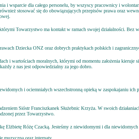
 i wsparcie dla całego personelu, by wszyscy pracownicy i wolontari
 również stosować się do obowiązujących przepisów prawa oraz wewnę
powej.
 z którymi Towarzystwo ma kontakt w ramach swojej działalności. Bez
 Prawach Dziecka ONZ oraz dobrych praktykach polskich i zagraniczny
asadach i wartościach moralnych, którymi od momentu założenia kieruj
 każdy z nas jest odpowiedzialny za jego dobro.
ewidomych i ociemniałych wszechstronną opieką w zaspokajaniu ich p
eniem Sióstr Franciszkanek Służebnic Krzyża. W swoich działaniach k
wadzonej przez Towarzystwo.
kę Elżbietę Różę Czacką. Jesteśmy z niewidomymi i dla niewidomych o
łę muzyczną oraz internaty.