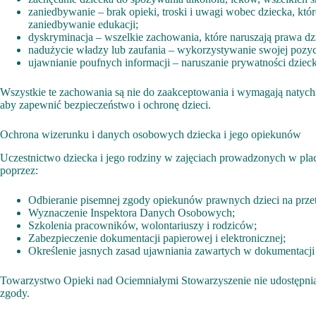
zaniedbywanie – brak opieki, troski i uwagi wobec dziecka, kt
zaniedbywanie edukacji;
dyskryminacja – wszelkie zachowania, które naruszają prawa dz
nadużycie władzy lub zaufania – wykorzystywanie swojej pozycj
ujawnianie poufnych informacji – naruszanie prywatności dziec
Wszystkie te zachowania są nie do zaakceptowania i wymagają natych
aby zapewnić bezpieczeństwo i ochronę dzieci.
Ochrona wizerunku i danych osobowych dziecka i jego opiekunów
Uczestnictwo dziecka i jego rodziny w zajęciach prowadzonych w pl
poprzez:
Odbieranie pisemnej zgody opiekunów prawnych dzieci na prz
Wyznaczenie Inspektora Danych Osobowych;
Szkolenia pracowników, wolontariuszy i rodziców;
Zabezpieczenie dokumentacji papierowej i elektronicznej;
Określenie jasnych zasad ujawniania zawartych w dokumentacji i
Towarzystwo Opieki nad Ociemniałymi Stowarzyszenie nie udostępnia 
zgody.