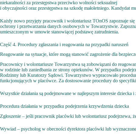
niekaralności za przestępstwa przeciwko wolności seksualnej
i obyczajności oraz przestępstwa na szkodę małoletniego. Kandydat 
Każdy nowo przyjęty pracownik i wolontariusz TOnOS zapoznaje się z
ochrony i przetwarzania danych osobowych w Towarzystwie. Zapozna
umieszczonym w umowie stanowiącej podstawę zatrudnienia.
Część 4. Procedury zgłaszania i reagowania na przypadki naruszeń
Reagowanie na sytuacje, które mogą stanowić zagrożenie dla bezpiecz
Pracownicy i wolontariusze Towarzystwa są zobowiązani do reagowania
w rodzinie lub zaniedbania ze strony opiekunów. W przypadku podejrz
Rodzinny lub Kuratorzy Sądowi. Towarzystwo wypracowało procedurę
funkcjonujących w placówce. Za dostosowanie procedury do specyfiki
Wszystkie działania są podejmowane w najlepszym interesie dziecka 
Procedura działania w przypadku podejrzenia krzywdzenia dziecka
Zgłoszenie – jeśli pracownik placówki lub wolontariusz podejrzewa, ż
Wywiad – psycholog w obecności dyrektora placówki lub wyznaczonego