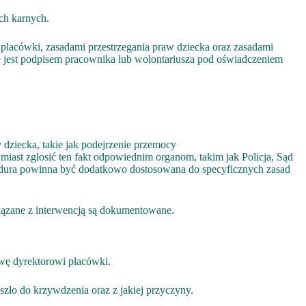
ch karnych.
placówki, zasadami przestrzegania praw dziecka oraz zasadami
jest podpisem pracownika lub wolontariusza pod oświadczeniem
 dziecka, takie jak podejrzenie przemocy
iast zgłosić ten fakt odpowiednim organom, takim jak Policja, Sąd
dura powinna być dodatkowo dostosowana do specyficznych zasad
iązane z interwencją są dokumentowane.
awę dyrektorowi placówki.
ło do krzywdzenia oraz z jakiej przyczyny.