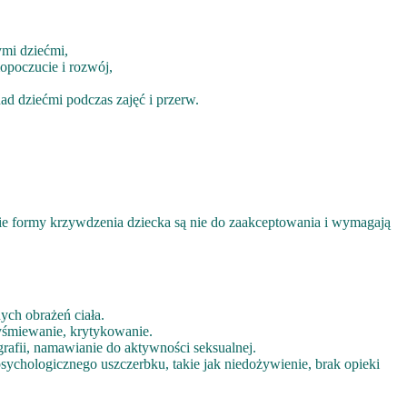
ymi dziećmi,
opoczucie i rozwój,
ad dziećmi podczas zajęć i przerw.
lkie formy krzywdzenia dziecka są nie do zaakceptowania i wymagają
ych obrażeń ciała.
 wyśmiewanie, krytykowanie.
afii, namawianie do aktywności seksualnej.
sychologicznego uszczerbku, takie jak niedożywienie, brak opieki