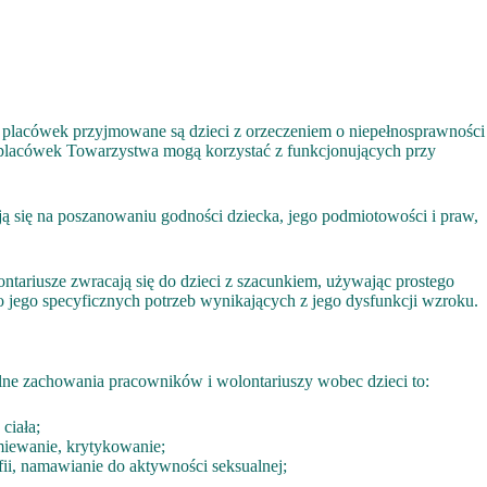
placówek przyjmowane są dzieci z orzeczeniem o niepełnosprawności
d placówek Towarzystwa mogą korzystać z funkcjonujących przy
ją się na poszanowaniu godności dziecka, jego podmiotowości i praw,
tariusze zwracają się do dzieci z szacunkiem, używając prostego
 jego specyficznych potrzeb wynikających z jego dysfunkcji wzroku.
alne zachowania pracowników i wolontariuszy wobec dzieci to:
ciała;
śmiewanie, krytykowanie;
ii, namawianie do aktywności seksualnej;