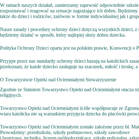
W ramach naszych działań, zamierzamy zapewnić odpowiednie szkolenia
rozpoznawać i reagować na sytuacje zagrażające ich dobru. Będziemy
także do dzieci i rodziców, zarówno w formie indywidualnej jak i gru
Nasze zasady i procedury ochrony dzieci dotyczą wszystkich dzieci,
będziemy działać w sposób, który najlepiej służy dobru dziecka.
Polityka Ochrony Dzieci oparta jest na polskim prawie, Konwencji o
Przyjęte przez nas standardy ochrony dzieci bazują na katolickich z
przekonani, że każde dziecko zasługuje na szacunek, miłość i troskę, a
O Towarzystwie Opieki nad Ociemniałymi Stowarzyszenie
Zgodnie ze Statutem Towarzystwo Opieki nad Ociemniałymi otacza ni
religijnych.
Towarzystwo Opieki nad Ociemniałymi ściśle współpracuje ze Zgromadz
wiara katolicka nie są warunkiem przyjęcia dziecka do placówki pro
Towarzystwo Opieki nad Ociemniałymi zostało założone przez bł. Mat
Prowadzimy: przedszkola, szkoły podstawowe, szkoły zawodowe
i branżowe, technika, liceum ogólnokształcące, szkołę policealną, szko